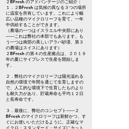
２BFresh のアドバンテージのご紹介：
１．２BFresh は気候の異なる３つの場所
に温室を所有しています。これにより幅
広い品種のマイクロリーフを育て、一年
中供給することができます。
（農場の一つはイスラエル中央部にあり
――これは弊社の本部でもあります。も
う一つは南部の美しいアラバ砂漠、第３
の農場はスイスにあります）
２BFresh の第４の生産拠点は、２０１９
年の夏にサイプレスで生産を開始しま
す。
２．弊社のマイクロリーフは陽光溢れる
自然の環境で年間を通じて生育しますの
で、人工的な環境下で生育したものより
も耐久力があり、貯蔵寿命も平均１２日
と長寿命です。
３．最後に、弊社のコンセプト――２
BFresh のマイクロリーフは新鮮かつ、す
ぐにお使いいただけるように、正確なマ
イクロ・スタンダード・サイズにカット