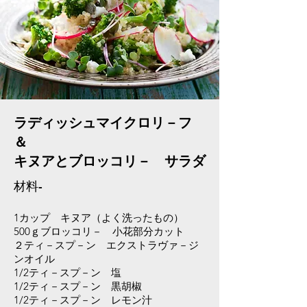
ラディッシュマイクロリ－フ
＆
キヌアとブロッコリ－ サラダ
材料-
1カップ キヌア（よく洗ったもの）
500ｇブロッコリ－ 小花部分カット
２ティ－スプ－ン エクストラヴァ－ジ
ンオイル
1/2ティ－スプ－ン 塩
1/2ティ－スプ－ン 黒胡椒
1/2ティ－スプ－ン レモン汁